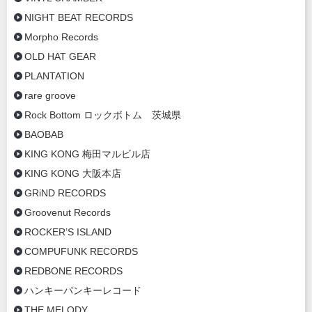
NIGHT BEAT RECORDS
Morpho Records
OLD HAT GEAR
PLANTATION
rare groove
Rock Bottom ロックボトム 茨城県
BAOBAB
KING KONG 梅田マルビル店
KING KONG 大阪本店
GRiND RECORDS
Groovenut Records
ROCKER’S ISLAND
COMPUFUNK RECORDS
REDBONE RECORDS
ハンキーパンキーレコード
THE MELODY