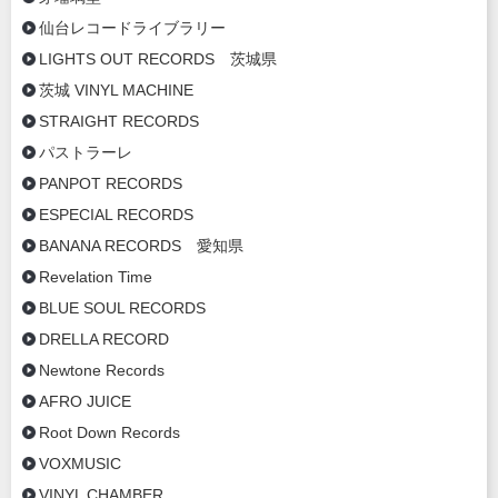
仙台レコードライブラリー
LIGHTS OUT RECORDS 茨城県
茨城 VINYL MACHINE
STRAIGHT RECORDS
パストラーレ
PANPOT RECORDS
ESPECIAL RECORDS
BANANA RECORDS 愛知県
Revelation Time
BLUE SOUL RECORDS
DRELLA RECORD
Newtone Records
AFRO JUICE
Root Down Records
VOXMUSIC
VINYL CHAMBER