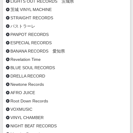
LIGHTS OUT RECORDS 茨城県
茨城 VINYL MACHINE
STRAIGHT RECORDS
パストラーレ
PANPOT RECORDS
ESPECIAL RECORDS
BANANA RECORDS 愛知県
Revelation Time
BLUE SOUL RECORDS
DRELLA RECORD
Newtone Records
AFRO JUICE
Root Down Records
VOXMUSIC
VINYL CHAMBER
NIGHT BEAT RECORDS