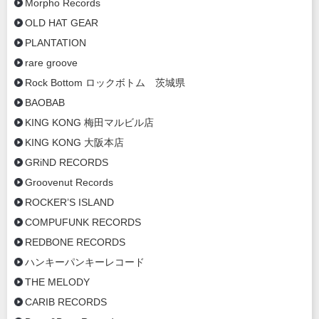
Morpho Records
OLD HAT GEAR
PLANTATION
rare groove
Rock Bottom ロックボトム 茨城県
BAOBAB
KING KONG 梅田マルビル店
KING KONG 大阪本店
GRiND RECORDS
Groovenut Records
ROCKER’S ISLAND
COMPUFUNK RECORDS
REDBONE RECORDS
ハンキーパンキーレコード
THE MELODY
CARIB RECORDS