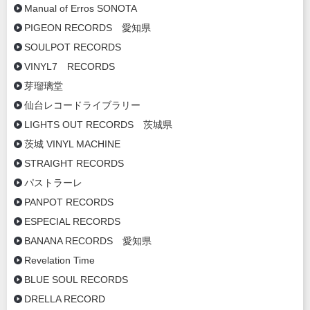
Manual of Erros SONOTA
PIGEON RECORDS 愛知県
SOULPOT RECORDS
VINYL7 RECORDS
芽瑠璃堂
仙台レコードライブラリー
LIGHTS OUT RECORDS 茨城県
茨城 VINYL MACHINE
STRAIGHT RECORDS
パストラーレ
PANPOT RECORDS
ESPECIAL RECORDS
BANANA RECORDS 愛知県
Revelation Time
BLUE SOUL RECORDS
DRELLA RECORD