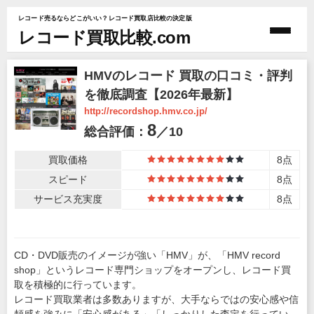
レコード売るならどこがいい？レコード買取店比較の決定版
レコード買取比較.com
HMVのレコード 買取の口コミ・評判
を徹底調査【2026年最新】
http://recordshop.hmv.co.jp/
8
総合評価：
／10
買取価格
8点
8
スピード
8点
8
サービス充実度
8点
8
CD・DVD販売のイメージが強い「HMV」が、「HMV record
shop」というレコード専門ショップをオープンし、レコード買
取を積極的に行っています。
レコード買取業者は多数ありますが、大手ならではの安心感や信