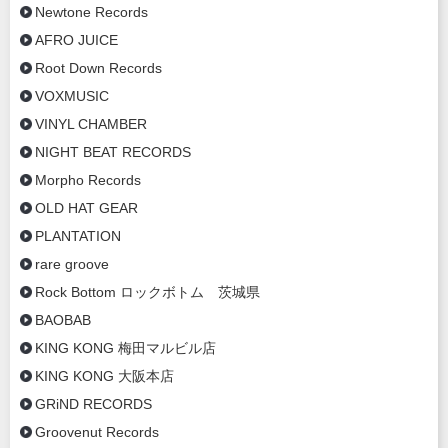
Newtone Records
AFRO JUICE
Root Down Records
VOXMUSIC
VINYL CHAMBER
NIGHT BEAT RECORDS
Morpho Records
OLD HAT GEAR
PLANTATION
rare groove
Rock Bottom ロックボトム 茨城県
BAOBAB
KING KONG 梅田マルビル店
KING KONG 大阪本店
GRiND RECORDS
Groovenut Records