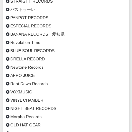
STRAIGHT RECORDS
パストラーレ
PANPOT RECORDS
ESPECIAL RECORDS
BANANA RECORDS 愛知県
Revelation Time
BLUE SOUL RECORDS
DRELLA RECORD
Newtone Records
AFRO JUICE
Root Down Records
VOXMUSIC
VINYL CHAMBER
NIGHT BEAT RECORDS
Morpho Records
OLD HAT GEAR