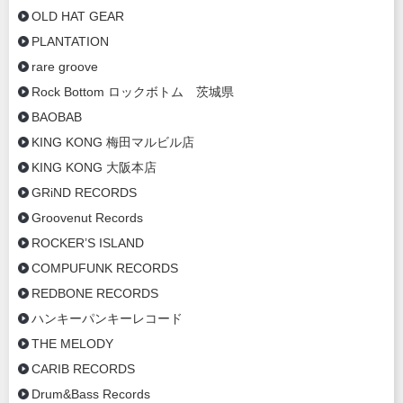
OLD HAT GEAR
PLANTATION
rare groove
Rock Bottom ロックボトム 茨城県
BAOBAB
KING KONG 梅田マルビル店
KING KONG 大阪本店
GRiND RECORDS
Groovenut Records
ROCKER’S ISLAND
COMPUFUNK RECORDS
REDBONE RECORDS
ハンキーパンキーレコード
THE MELODY
CARIB RECORDS
Drum&Bass Records