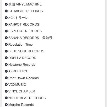
茨城 VINYL MACHINE
STRAIGHT RECORDS
パストラーレ
PANPOT RECORDS
ESPECIAL RECORDS
BANANA RECORDS 愛知県
Revelation Time
BLUE SOUL RECORDS
DRELLA RECORD
Newtone Records
AFRO JUICE
Root Down Records
VOXMUSIC
VINYL CHAMBER
NIGHT BEAT RECORDS
Morpho Records