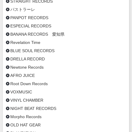
STRAIGHT RECORDS
パストラーレ
PANPOT RECORDS
ESPECIAL RECORDS
BANANA RECORDS 愛知県
Revelation Time
BLUE SOUL RECORDS
DRELLA RECORD
Newtone Records
AFRO JUICE
Root Down Records
VOXMUSIC
VINYL CHAMBER
NIGHT BEAT RECORDS
Morpho Records
OLD HAT GEAR