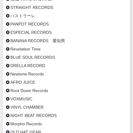
STRAIGHT RECORDS
パストラーレ
PANPOT RECORDS
ESPECIAL RECORDS
BANANA RECORDS 愛知県
Revelation Time
BLUE SOUL RECORDS
DRELLA RECORD
Newtone Records
AFRO JUICE
Root Down Records
VOXMUSIC
VINYL CHAMBER
NIGHT BEAT RECORDS
Morpho Records
OLD HAT GEAR