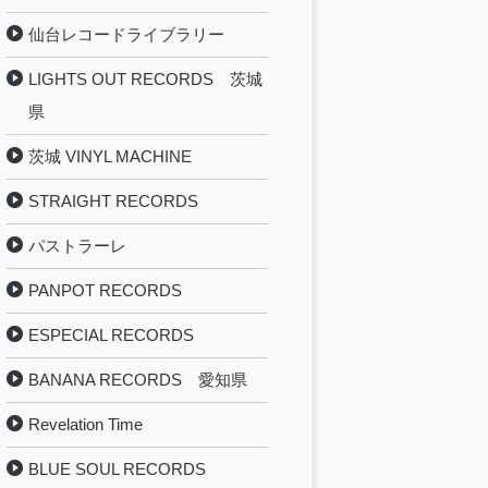
仙台レコードライブラリー
LIGHTS OUT RECORDS 茨城
県
茨城 VINYL MACHINE
STRAIGHT RECORDS
パストラーレ
PANPOT RECORDS
ESPECIAL RECORDS
BANANA RECORDS 愛知県
Revelation Time
BLUE SOUL RECORDS