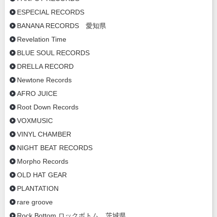
ESPECIAL RECORDS
BANANA RECORDS 愛知県
Revelation Time
BLUE SOUL RECORDS
DRELLA RECORD
Newtone Records
AFRO JUICE
Root Down Records
VOXMUSIC
VINYL CHAMBER
NIGHT BEAT RECORDS
Morpho Records
OLD HAT GEAR
PLANTATION
rare groove
Rock Bottom ロックボトム 茨城県