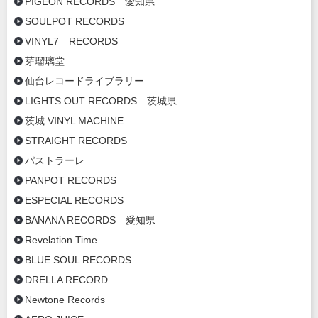
PIGEON RECORDS 愛知県
SOULPOT RECORDS
VINYL7 RECORDS
芽瑠璃堂
仙台レコードライブラリー
LIGHTS OUT RECORDS 茨城県
茨城 VINYL MACHINE
STRAIGHT RECORDS
パストラーレ
PANPOT RECORDS
ESPECIAL RECORDS
BANANA RECORDS 愛知県
Revelation Time
BLUE SOUL RECORDS
DRELLA RECORD
Newtone Records