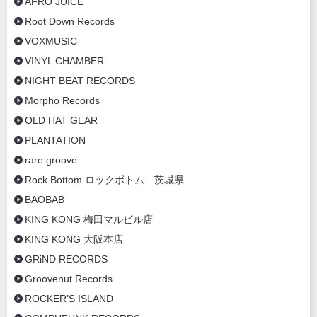
AFRO JUICE
Root Down Records
VOXMUSIC
VINYL CHAMBER
NIGHT BEAT RECORDS
Morpho Records
OLD HAT GEAR
PLANTATION
rare groove
Rock Bottom ロックボトム 茨城県
BAOBAB
KING KONG 梅田マルビル店
KING KONG 大阪本店
GRiND RECORDS
Groovenut Records
ROCKER’S ISLAND