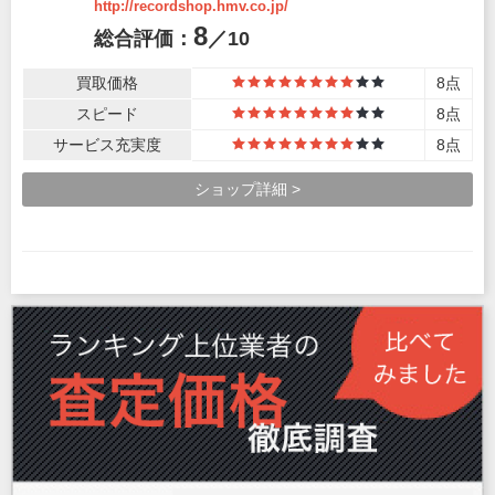
http://recordshop.hmv.co.jp/
8
総合評価：
／10
買取価格
8点
8
スピード
8点
8
サービス充実度
8点
8
ショップ詳細 >