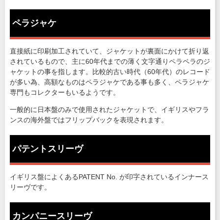
ペラジャケ
直接紙に印刷加工されていて、ジャケットが裏面にかけて折り返
されているもので、主に60年代までの薄く文字通りペラペラのジ
ャケットの事を指します。比較的古い時代（60年代）のレコード
が多い為、高額なものはペラジャケである事も多く、ペラジャケ
専門もコレクターもいるようです。
一般的に日本盤のみで使用されたジャケットで、イギリスやフラ
ンスの海外盤ではフリップバックを表現されます。
パテントスリーヴ
イギリス盤によくあるPATENT No. が印字されているインナース
リーヴです。
カンパニースリーヴ