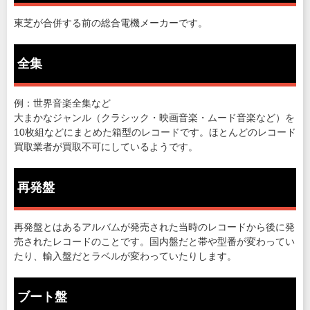
東芝が合併する前の総合電機メーカーです。
全集
例：世界音楽全集など
大まかなジャンル（クラシック・映画音楽・ムード音楽など）を
10枚組などにまとめた箱型のレコードです。ほとんどのレコード
買取業者が買取不可にしているようです。
再発盤
再発盤とはあるアルバムが発売された当時のレコードから後に発
売されたレコードのことです。国内盤だと帯や型番が変わってい
たり、輸入盤だとラベルが変わっていたりします。
ブート盤