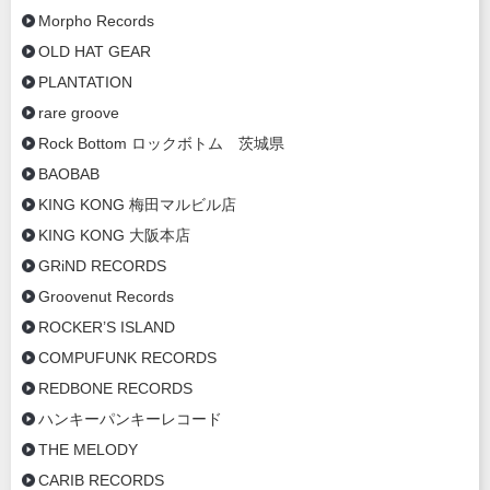
Morpho Records
OLD HAT GEAR
PLANTATION
rare groove
Rock Bottom ロックボトム 茨城県
BAOBAB
KING KONG 梅田マルビル店
KING KONG 大阪本店
GRiND RECORDS
Groovenut Records
ROCKER’S ISLAND
COMPUFUNK RECORDS
REDBONE RECORDS
ハンキーパンキーレコード
THE MELODY
CARIB RECORDS