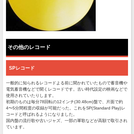
その他のレコード
SPレコード
一般的に知られるレコードよる前に聞かれていたもので蓄音機や
電気蓄音機などで聞くレコードです。古い時代設定の映画などで
使用されていたりします。
初期のものは毎分78回転の12インチ(30.48cm)盤で、片面で約
4〜5分間程度の収録が可能だった。これをSP(Standard Play)レ
コードと呼ばれるようになりました。
国内盤の流行歌や古いジャズ、一部の軍歌などが高額で取引され
ています。