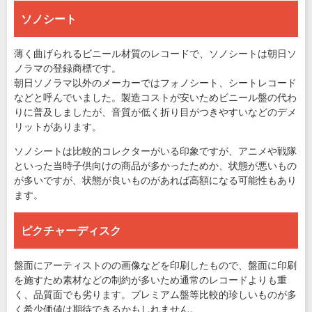
ソノシート
薄く曲げられるビニール材質のレコードで、ソノシートは朝日ソ
ノラマの登録商標です。
朝日ソノラマ以外のメーカーではフォノシート、シートレコード
などと呼んでいました。製造コストが安いためビニール盤の代わ
りに普及しましたが、音質が低く折り目がつきやすいなどのデメ
リットがあります。
ソノシートは比較的コレクターがいる印象ですが、アニメや戦隊
といった当時子供向けの商品が多かったためか、状態が悪いもの
が多いですが、状態が良いものがあれば高額になる可能性もあり
ます。
ピクチャーディスク
盤面にアーティストのの画像などを印刷したもので、盤面に印刷
を施すため素材などの制約が多いため通常のレコードよりも重
く、品質面でも劣ります。プレミアム盤等比較的珍しいものが多
く希少価値は期待できるかもしれません。