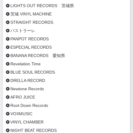
LIGHTS OUT RECORDS 茨城県
茨城 VINYL MACHINE
STRAIGHT RECORDS
パストラーレ
PANPOT RECORDS
ESPECIAL RECORDS
BANANA RECORDS 愛知県
Revelation Time
BLUE SOUL RECORDS
DRELLA RECORD
Newtone Records
AFRO JUICE
Root Down Records
VOXMUSIC
VINYL CHAMBER
NIGHT BEAT RECORDS