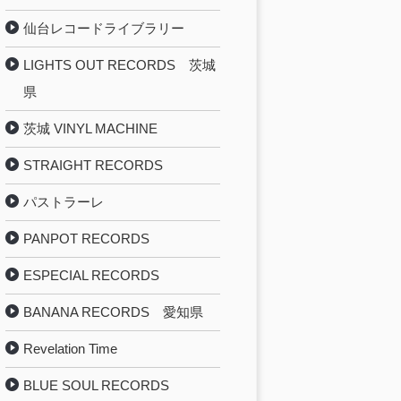
仙台レコードライブラリー
LIGHTS OUT RECORDS 茨城
県
茨城 VINYL MACHINE
STRAIGHT RECORDS
パストラーレ
PANPOT RECORDS
ESPECIAL RECORDS
BANANA RECORDS 愛知県
Revelation Time
BLUE SOUL RECORDS