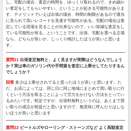
し、宅配の場合、査定の時間を、ゆっくり取れるので、きめ細か
い査定をしてもらいやすい、ということが起きる可能性がありま
す。デメリットでいえば出張の場合、時間の制限があるので適当
に見られて高いレコードを見逃す可能性がある。宅配の場合は査
定している現場を見ることが出来ないので、いい加減な査定をし
ている可能性が有る。ということです。出張、宅配を選べる立場
なら、どちらが良いか、じっくり検討したほうが良いと思いま
す。
質問11
出張査定無料と、よく見ますが実際はどうなんでしょう
か？実は車のガソリン代や手間賃を査定に上乗せしてたりするん
でしょうか？
回答
多少は上乗せされてると思ったほうが良いと思います。た
だ、お店によっては、同じ日に同じ地域にまとめて買い取りに行
くという方法を取ることによって労力をかけない方法をとってい
るみたいです。蛇足ですが、出張料無料というのは、あくまで買
い取りの成立が前提だと思いますので、無意味に呼んだりはしな
いほうが良いと思います
質問12
ビートルズやローリング・ストーンズなど よく高額査定