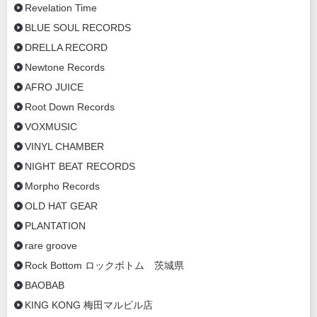
Revelation Time
BLUE SOUL RECORDS
DRELLA RECORD
Newtone Records
AFRO JUICE
Root Down Records
VOXMUSIC
VINYL CHAMBER
NIGHT BEAT RECORDS
Morpho Records
OLD HAT GEAR
PLANTATION
rare groove
Rock Bottom ロックボトム 茨城県
BAOBAB
KING KONG 梅田マルビル店