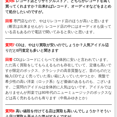
質問6
レコード店とリサイクルストア、どちらがレコードを高く
買ってくれますか？出来ればレコード、オーディオなどをまとめ
て処分したいのですが。
回答
専門店なので、やはりレコード店のほうが高いと思います
（断言は出来ませんが）レコード店の中にはオーディオも扱って
いる店もあるので電話で聞いてみると良いと思います。
質問7
CDは、やはり買取が安いのでしょうか？人気アイドル辺
りだと0円査定も多いと聞きます
回答
CDはレコードにくらべて全体的に安いと言われています。
ただ高く買取をしてもらえるものも存在していて、定価も高いで
すが限定のボックス、クラシックの高音質盤など。昔のものだと
輸入CDでよく売っていた長い箱に入っていたやつとか、廃盤で
希少性の高い洋楽（ロック系）など価値のあるものも、ございま
す。ご質問のアイドルは全体的に人気はないです。アイドルでは
ありませんが邦楽では80年代のニューミュージックのボックスな
どは高く売れるものも有ります（中島みゆきとか）
質問8
高い値段を付けてる店は買取も高いんでしょうか？そうい
う店は買取も高そうな気がするんですが