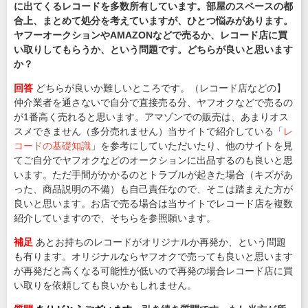
に出てくるレコードを多数所有しています。部屋のスペースの都
合上、まとめて処分を考えていますが、ひとつ悩みがあります。
ヤフーオークションやAMAZONなどで売るか、レコード店に買
い取りしてもらうか、という問題です。どちらが良いと思います
か？
回答
どちらが良いか難しいところです。（レコード店などの】
仲介業者を通さないで自分で直接売る分、ヤフオクなどで売るの
が1番高く売れると思います。アマゾンでの販売は、あまりオス
スメできません（多分売れません）当サイトで紹介している「
レ
コードの基礎知識
」を参考にしていただいたり、他のサイトを見
てご自分でヤフオクなどのオークションに出品するのも良いと思
います。ただ手間がかかるのとトラブルが起きた場合（キズがあ
った、商品説明の不備）も自己責任なので、そこは踏まえた方が
良いと思います。お店で売る場合は当サイトでレコード店を複数
紹介していますので、そちらを参照願います。
補足
あとお持ちのレコードがオリジナルか再発か、という問題
も有ります。オリジナルならヤフオクで売っても良いと思います
が再発だと高くなる可能性が低いので再発の場合レコード店に買
い取りを依頼しても良いかもしれません。