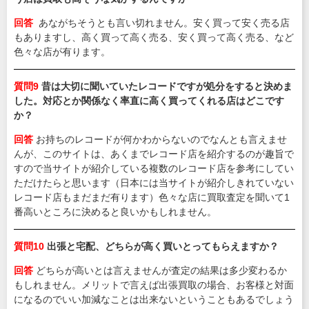
回答
あながちそうとも言い切れません。安く買って安く売る店
もありますし、高く買って高く売る、安く買って高く売る、など
色々な店が有ります。
質問9
昔は大切に聞いていたレコードですが処分をすると決めま
した。対応とか関係なく率直に高く買ってくれる店はどこです
か？
回答
お持ちのレコードが何かわからないのでなんとも言えませ
んが、このサイトは、あくまでレコード店を紹介するのが趣旨で
すので当サイトが紹介している複数のレコード店を参考にしてい
ただけたらと思います（日本には当サイトが紹介しきれていない
レコード店もまだまだ有ります）色々な店に買取査定を聞いて1
番高いところに決めると良いかもしれません。
質問10
出張と宅配、どちらが高く買いとってもらえますか？
回答
どちらが高いとは言えませんが査定の結果は多少変わるか
もしれません。メリットで言えば出張買取の場合、お客様と対面
になるのでいい加減なことは出来ないということもあるでしょう