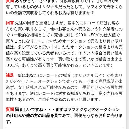
質問
ありがとうございます。
引き続き質問です。もし当方が所
有しているものがオリジナルだったとして、ヤフオクで売るくら
いの金額で買取をしてくれるお店は有りますか？
回答
先述の回答と重複しますが、基本的にレコード店はお客さ
んから買い取りをして、他のお客さんへ売るという仲介業者なの
で（一般的な相場として）売値に対して20％～50％の仕入値で
買うことになります。そのためオークションで売るより買い取り
値は、多少下がると思います。ただオークションの相場よりも売
値を高く設定している業者もいるので、そういう場合は買い値も
高くなる可能性が有ります（買い取りまで高いかは断言は出来ま
せんが、あくまで高く買う可能性が有る、ということです）
補足
仮にあなたに
レコードの知識（オリジナル云々）があまり
無いのでしたら、オークションで売っても、うまく商品説明が出
来ず、安く落札される可能性があるので、手間だけかかる可能性
もあります。逆にレコードに対する知識があれば、高く売れる可
能性もあるので、ご自分で売るのも良いと思います。
質問
悩ましいですね・・・まずはヤフオクなどのオークション
の仕組みや他の方の出品を見てみて、面倒そうならお店に売りま
す。